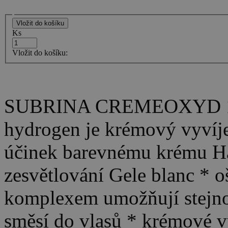
Ks
Vložit do košíku:
SUBRINA CREMEOXYD 12
hydrogen je krémový vyvíječ
účinek barevnému krému Ha
zesvětlování Gele blanc * oš
komplexem umožňují stejno
směsí do vlasů * krémové 