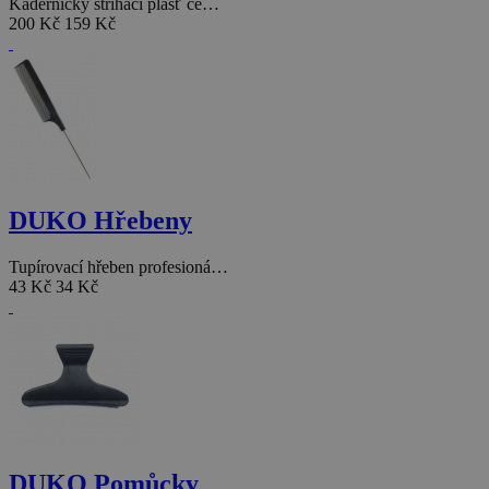
Kadeřnický střihací plášť če…
200 Kč
159 Kč
DUKO Hřebeny
Tupírovací hřeben profesioná…
43 Kč
34 Kč
DUKO Pomůcky