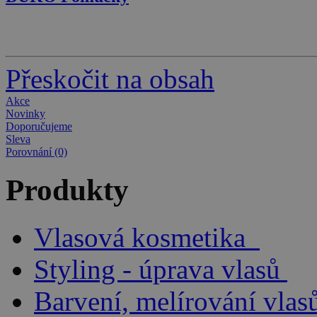
Kadeřnický skřipec na vlasy …
13 Kč
10 Kč
Přeskočit na obsah
Akce
Novinky
Doporučujeme
Sleva
Porovnání (0)
Produkty
Vlasová kosmetika
Styling - úprava vlasů
Barvení, melírování vlas