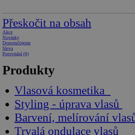
Barva na vlasy 100ml - měděn…
185 Kč
149 Kč
Přeskočit na obsah
Akce
Novinky
Doporučujeme
Sleva
Porovnání (0)
Produkty
Vlasová kosmetika
Styling - úprava vlasů
Barvení, melírování vlas
Trvalá ondulace vlasů