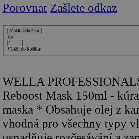
Porovnat
Zašlete odkaz
Ks
Vložit do košíku:
WELLA PROFESSIONALS - O
Reboost Mask 150ml - kúra 
maska * Obsahuje olej z kamé
vhodná pro všechny typy vl
usnadňuje rozčesávání a za